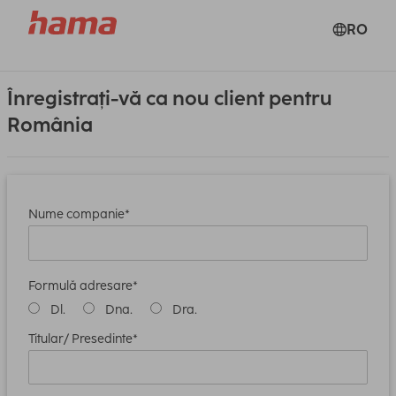
RO
Înregistrați-vă ca nou client pentru
România
Nume companie*
Formulă adresare*
Dl.
Dna.
Dra.
Titular/ Presedinte*